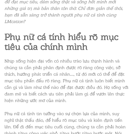
để đạt mục tiêu, dám sống thật và sống hết mình mới
những giá trị mà bản thân tôn thờ. Chỉ đơn giản thế thôi,
bạn đã sẵn sàng trở thành người phụ nữ cá tính cùng
LMcation?
Phụ nữ cá tính
hiểu rõ mục
tiêu của chính mình
Nhịp sống hiện đại vốn có nhiều trào lưu thịnh hành và
chúng ta cần phải phân định được rõ ràng công việc, sở
thích, hướng phát triển cá nhân…, từ đó mới có thể để đặt
mục tiêu phấn đấu rõ ràng. Phụ nữ cá tính luôn biết mình
cần gì và làm như thế nào để đạt được điều đó. Họ sống với
đam mê và biết cách ưu tiên phải làm gì để vươn lên thực
hiện những ước mơ của mình.
Phụ nữ cá tính tin tưởng vào sự chọn lựa của mình, suy
nghĩ thật thấu đáo, để hiểu rõ mục tiêu và kiên định tiến
lên. Để đi đến mục tiêu cuối cùng, chúng ta cần phải hoàn
thành từng công việc nhỏ, từng bước từng bước một. Nói