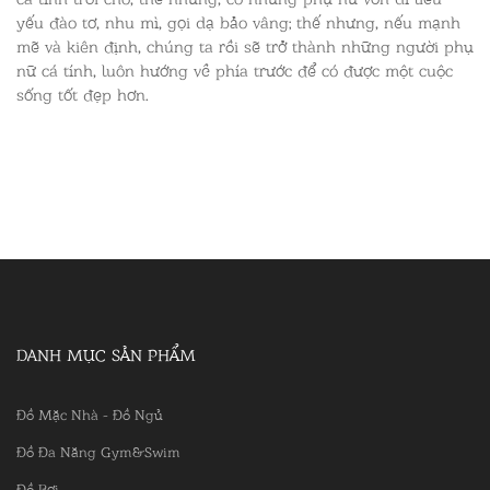
yếu đào tơ, nhu mì, gọi dạ bảo vâng; thế nhưng, nếu mạnh
mẽ và kiên định, chúng ta rồi sẽ trở thành những người phụ
nữ cá tính, luôn hướng về phía trước để có được một cuộc
sống tốt đẹp hơn.
DANH MỤC SẢN PHẨM
Đồ Mặc Nhà - Đồ Ngủ
Đồ Đa Năng Gym&Swim
Đồ Bơi