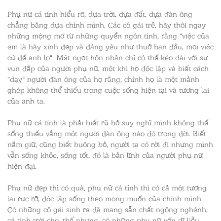
Phụ nữ cá tính hiểu rõ, dựa trời, dựa đất, dựa đàn ông
chẳng bằng dựa chính mình. Các cô gái trẻ, hãy thôi ngay
những mộng mơ từ những quyển ngôn tình, rằng “việc của
em là hãy xinh đẹp và đáng yêu như thuở ban đầu, mọi việc
cứ để anh lo”. Mật ngọt hôn nhân chỉ có thể kéo dài với sự
vun đắp của người phụ nữ, một khi họ độc lập và biết cách
“dạy” người đàn ông của họ rằng, chính họ là một mảnh
ghép không thể thiếu trong cuộc sống hiện tại và tương lai
của anh ta.
Phụ nữ cá tính là phải biết rũ bỏ suy nghĩ mình không thể
sống thiếu vắng một người đàn ông nào đó trong đời. Biết
nắm giữ, cũng biết buông bỏ, người ta có rời đi nhưng mình
vẫn sống khỏe, sống tốt, đó là bản lĩnh của người phụ nữ
hiện đại.
Phụ nữ đẹp thì có quà, phụ nữ cá tính thì có cả một tương
lai rực rỡ, độc lập sống theo mong muốn của chính mình.
Có những cô gái sinh ra đã mang sẵn chất ngông nghênh,
cá tính trời cho, thế nhưng, có những phụ nữ vốn dĩ liễu