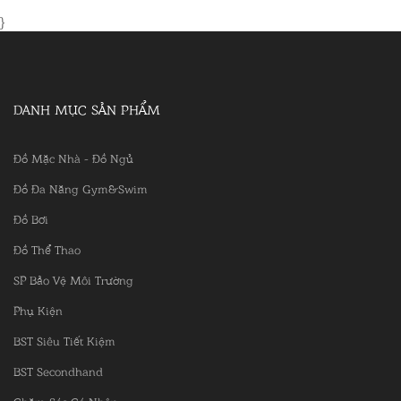
}
DANH MỤC SẢN PHẨM
Đồ Mặc Nhà - Đồ Ngủ
Đồ Đa Năng Gym&Swim
Đồ Bơi
Đồ Thể Thao
SP Bảo Vệ Môi Trường
Phụ Kiện
BST Siêu Tiết Kiệm
BST Secondhand