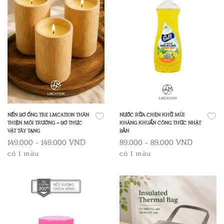
NẾN BƠ ỐNG TRE LMCATION THÂN
NƯỚC RỬA CHÉN KHỬ MÙI
THIỆN MÔI TRƯỜNG – BƠ THỰC
KHÁNG KHUẨN CÔNG THỨC NHẬT
VẬT TÂY TẠNG
BẢN
149.000 - 149.000 VND
89.000 - 89.000 VND
có 1 màu
có 1 màu