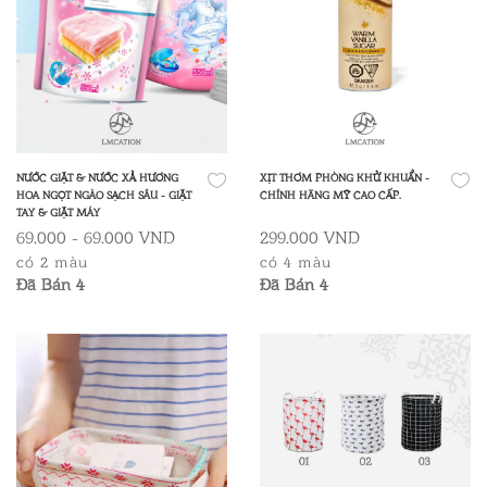
NƯỚC GIẶT & NƯỚC XẢ HƯƠNG
XỊT THƠM PHÒNG KHỬ KHUẨN -
HOA NGỌT NGÀO SẠCH SÂU - GIẶT
CHÍNH HÃNG MỸ CAO CẤP.
TAY & GIẶT MÁY
69.000 - 69.000 VND
299.000 VND
có 2 màu
có 4 màu
Đã Bán 4
Đã Bán 4