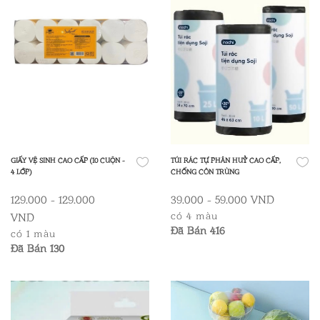
TÚI RÁC TỰ PHÂN HUỶ CAO CẤP,
GIẤY VỆ SINH CAO CẤP (10 CUỘN -
CHỐNG CÔN TRÙNG
4 LỚP)
39.000 - 59.000 VND
129.000 - 129.000
có 4 màu
VND
Đã Bán 416
có 1 màu
Đã Bán 130