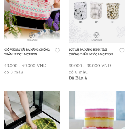
GIỎ VUÔNG VẢI ĐA NĂNG CHỐNG
SỌT VẢI ĐA NĂNG HÌNH TRỤ
THẤM NƯỚC LMCATION
CHỐNG THẤM NƯỚC LMCATION
49.000 - 49.000 VND
99.000 - 99.000 VND
có 3 màu
có 6 màu
Đã Bán 4