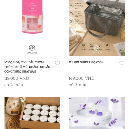
NƯỚC HOA/ TINH DẦU THƠM
TÚI GIỮ NHIỆT LMCATION
PHÒNG KHỬ MÙI KHÁNG KHUẨN
CÔNG THỨC NHẬT BẢN
119.000 VND
149.000 VND
có 2 màu
có 3 màu