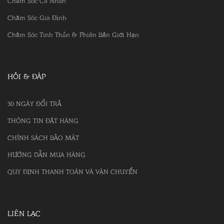
Chăm Sóc Cá Nhân
Chăm Sóc Gia Đình
Chăm Sóc Tinh Thần & Phiên Bản Giới Hạn
HỎI & ĐÁP
30 NGÀY ĐỔI TRẢ
THÔNG TIN ĐẶT HÀNG
CHÍNH SÁCH BẢO MẬT
HƯỚNG DẪN MUA HÀNG
QUY ĐỊNH THANH TOÁN VÀ VẬN CHUYỂN
LIÊN LẠC