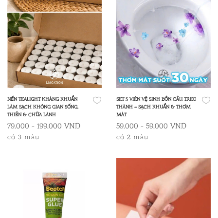
NẾN TEALIGHT KHÁNG KHUẨN
SET 5 VIÊN VỆ SINH BỒN CẦU TREO
LÀM SẠCH KHÔNG GIAN SỐNG,
THÀNH – SẠCH KHUẨN & THƠM
THIỀN & CHỮA LÀNH
MÁT
79.000 - 199.000 VND
59.000 - 59.000 VND
có 3 màu
có 2 màu