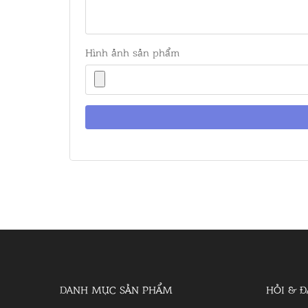
Hình ảnh sản phẩm
DANH MỤC SẢN PHẨM
HỎI & Đ