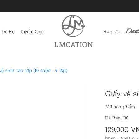
Creat
Liên Hệ
Tuyển Dụng
Hợp Tác
vệ sinh cao cấp (10 cuộn - 4 lớp)
Giấy vệ si
Mã sản phẩm
Đã Bán 130
129,000 V
hoặc 0 VND x 3