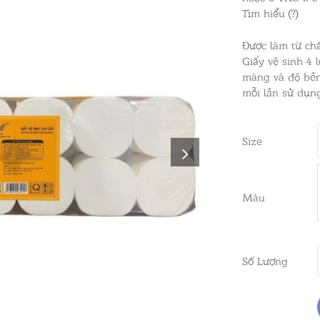
Tìm hiểu (?)
Được làm từ chấ
Giấy vệ sinh 4
màng và độ bền
mỗi lần sử dụng
Size
Màu
Số Lượng