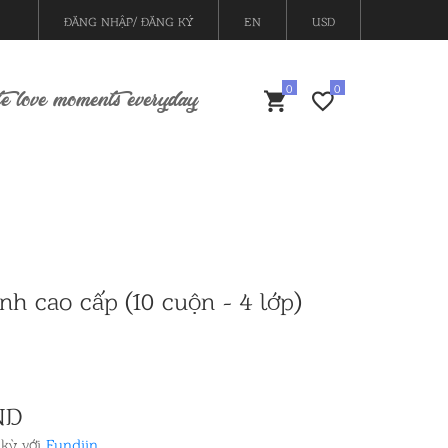
ĐĂNG NHẬP/ ĐĂNG KÝ
EN
USD
e love moments everyday
nh cao cấp (10 cuộn - 4 lớp)
ND
 kỳ với
Fundiin