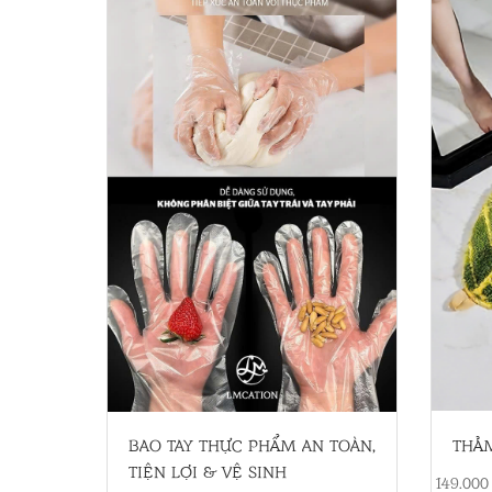
THẢ
BAO TAY THỰC PHẨM AN TOÀN,
TIỆN LỢI & VỆ SINH
149.000