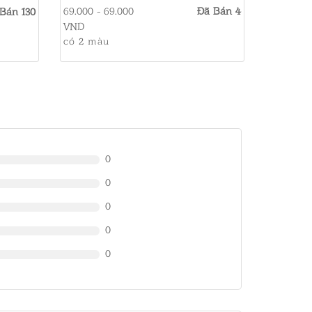
SẠCH SÂU - GIẶT TAY & GIẶT
69.000 - 69.000
Đã Bán 4
Bán 130
MÁY
VND
có 2 màu
0
0
0
0
0