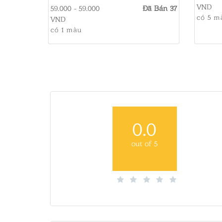
VND
59.000 - 59.000
Đã Bán 37
có 5 m
VND
có 1 màu
0.0
out of 5