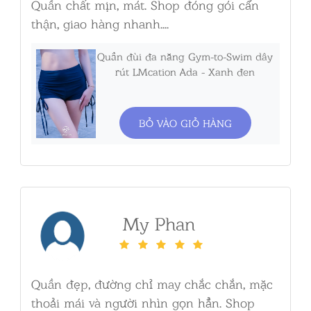
Quần chất mịn, mát. Shop đóng gói cẩn
thận, giao hàng nhanh....
Quần đùi đa năng Gym-to-Swim dây
rút LMcation Ada - Xanh đen
BỎ VÀO GIỎ HÀNG
My Phan
Quần đẹp, đường chỉ may chắc chắn, mặc
thoải mái và người nhìn gọn hẳn. Shop