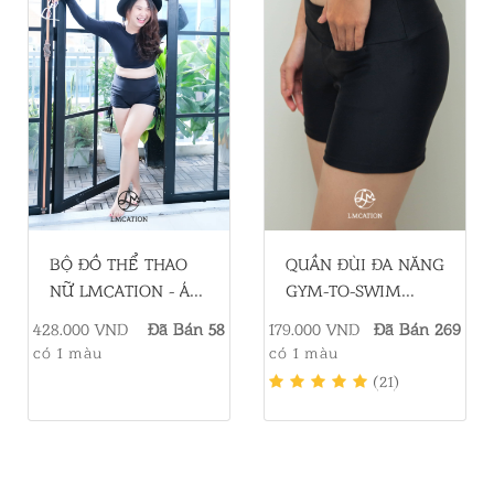
QUẦN ĐÙI ĐA NĂNG
BỘ ĐỒ THỂ THAO
GYM-TO-SWIM
NỮ LMCATION - ÁO
LMCATION SERENA
ĐA NĂNG STEFAN
179.000 VND
Đã Bán 269
428.000 VND
Đã Bán 58
- MÀU ĐEN
CROP TOP & QUẦN
có 1 màu
có 1 màu
BƠI ĐÙI ADA - MÀU
(21)
ĐEN