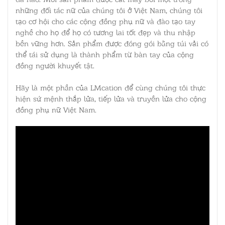
những đối tác nữ của chúng tôi ở Việt Nam, chúng tôi
tạo cơ hội cho các cộng đồng phụ nữ và đào tạo tay
nghề cho họ để họ có tương lai tốt đẹp và thu nhập
bền vững hơn. Sản phẩm được đóng gói bằng túi vải có
thể tái sử dụng là thành phẩm từ bàn tay của cộng
đồng người khuyết tật.
Hãy là một phần của LMcation để cùng chúng tôi thực
hiện sứ mệnh thắp lửa, tiếp lửa và truyền lửa cho cộng
đồng phụ nữ Việt Nam.