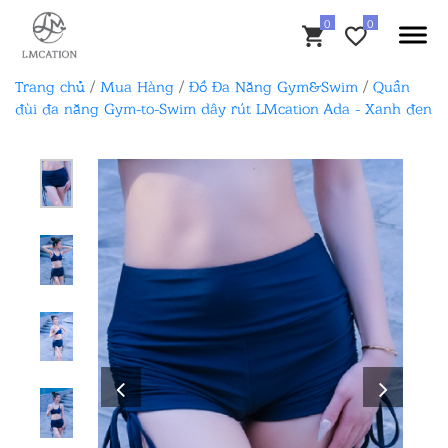
Trang chủ
/
Mua Hàng
/
Đồ Đa Năng Gym&Swim
/
Quần
đùi đa năng Gym-to-Swim dây rút LMcation Ada - Xanh đen