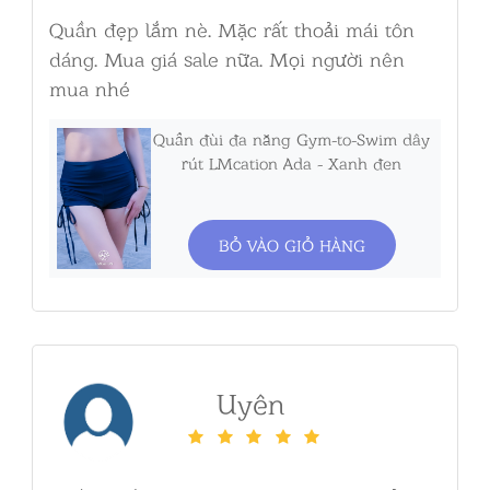
Quần đẹp lắm nè. Mặc rất thoải mái tôn
dáng. Mua giá sale nữa. Mọi người nên
mua nhé
Quần đùi đa năng Gym-to-Swim dây
rút LMcation Ada - Xanh đen
BỎ VÀO GIỎ HÀNG
Uyên