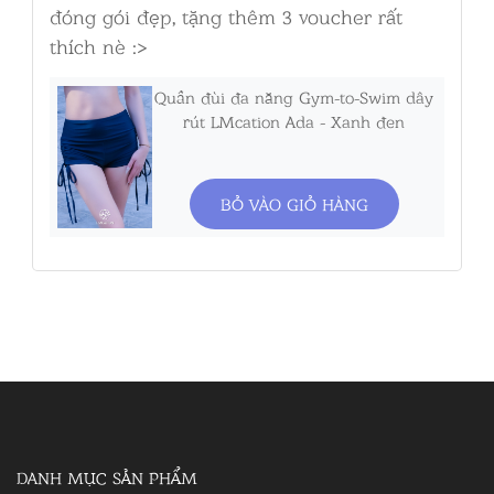
đóng gói đẹp, tặng thêm 3 voucher rất
thích nè :>
Quần đùi đa năng Gym-to-Swim dây
rút LMcation Ada - Xanh đen
BỎ VÀO GIỎ HÀNG
DANH MỤC SẢN PHẨM