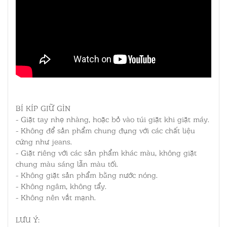
BÍ KÍP GIỮ GÌN
- Giặt tay nhẹ nhàng, hoặc bỏ vào túi giặt khi giặt máy.
- Không để sản phẩm chung đụng với các chất liệu
cứng như jeans.
- Giặt riêng với các sản phẩm khác màu, không giặt
chung màu sáng lẫn màu tối.
- Không giặt sản phẩm bằng nước nóng.
- Không ngâm, không tẩy.
- Không nên vắt mạnh.
LƯU Ý: