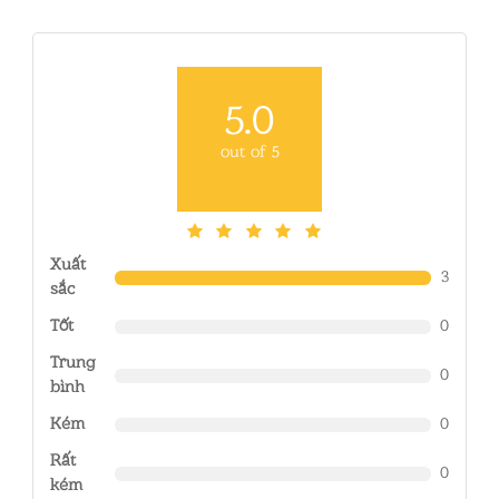
5.0
out of 5
Xuất
3
sắc
Tốt
0
Trung
0
bình
Kém
0
Rất
0
kém