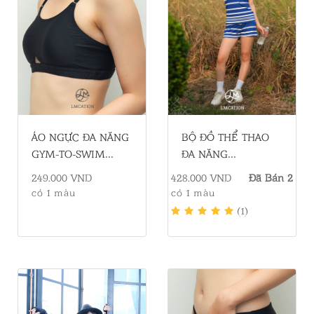
BỘ ĐỒ THỂ THAO
ÁO NGỰC ĐA NĂNG
ĐA NĂNG
GYM-TO-SWIM
LMCATION SOPHIE
LMCATION OLIVIA
428.000 VND
Đã Bán 2
249.000 VND
- XANH SỌC TRẮNG
BIKINI - MÀU ĐEN
có 1 màu
có 1 màu
(1)