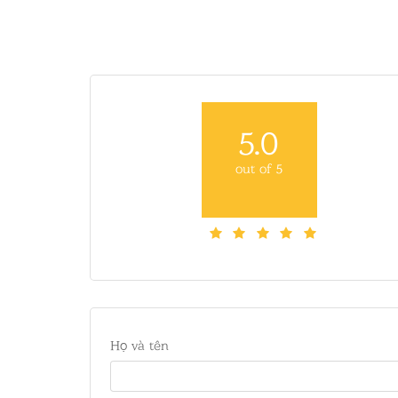
5.0
out of 5
Họ và tên