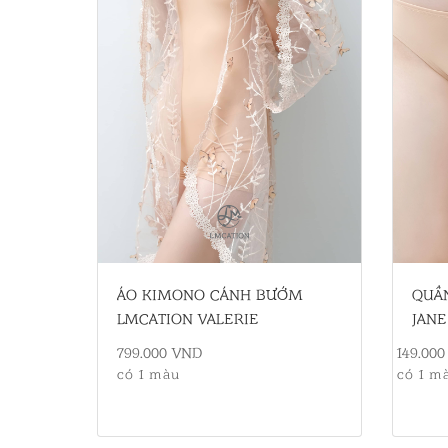
ÁO KIMONO CÁNH BƯỚM
QUẦ
LMCATION VALERIE
JANE
799.000 VND
149.00
có 1 màu
có 1 m