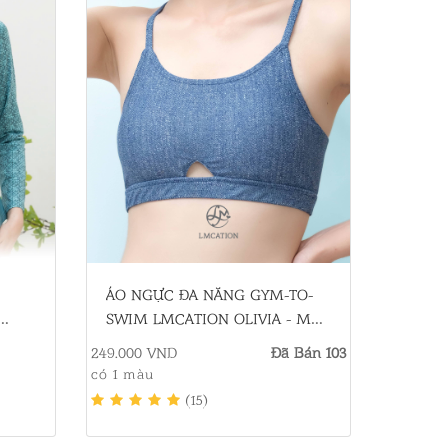
ÁO NGỰC ĐA NĂNG GYM-TO-
SWIM LMCATION OLIVIA - MÀU
JEAN
249.000 VND
Đã Bán 103
có 1 màu
(15)