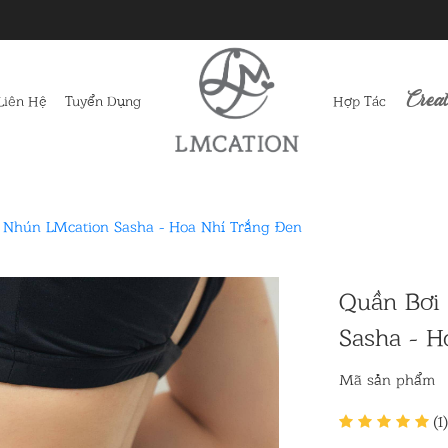
Creat
Liên Hệ
Tuyển Dụng
Hợp Tác
 Nhún LMcation Sasha - Hoa Nhí Trắng Đen
Quần Bơi
Sasha - H
Mã sản phẩm
(1