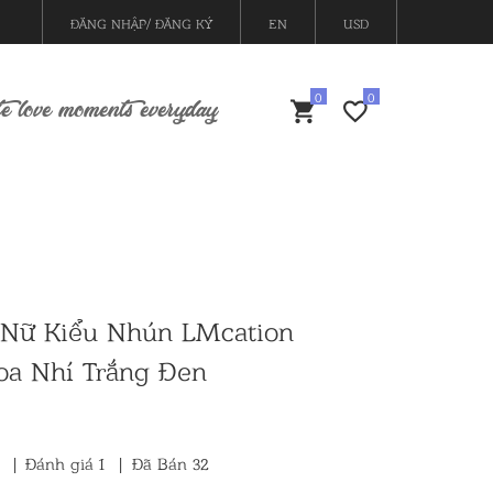
ĐĂNG NHẬP/ ĐĂNG KÝ
EN
USD
e love moments everyday
 Nữ Kiểu Nhún LMcation
oa Nhí Trắng Đen
)
|
Đánh giá
1
|
Đã Bán 32