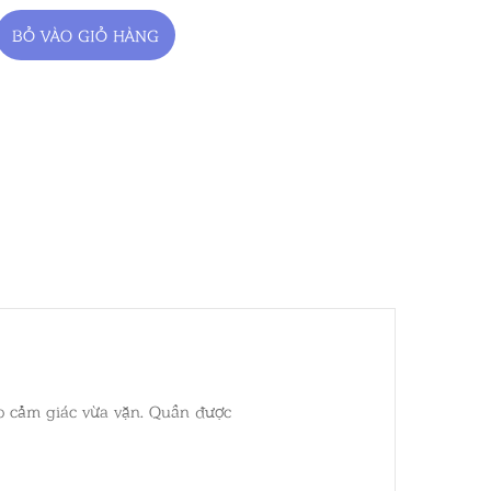
BỎ VÀO GIỎ HÀNG
o cảm giác vừa vặn. Quần được