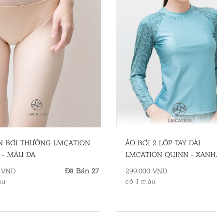
N BƠI THƯỜNG LMCATION
ÁO BƠI 2 LỚP TAY DÀI
 - MÀU DA
LMCATION QUINN - XANH
NGỌC THỔ CẨM
0 VND
Đã Bán 27
299.000 VND
àu
có 1 màu