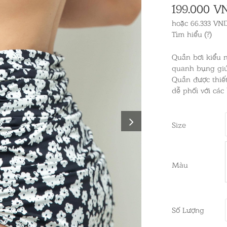
199.000 V
hoặc 66.333 VND
Tìm hiểu (?)
Quần bơi kiểu 
quanh bụng giú
Quần được thiết
dễ phối với các 
Size
Màu
Số Lượng