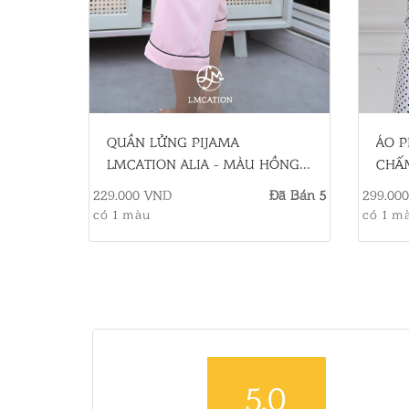
QUẦN LỬNG PIJAMA
ÁO P
LMCATION ALIA - MÀU HỒNG
CHẤ
PHẤN
229.000 VND
Đã Bán 5
299.00
có 1 màu
có 1 m
5.0