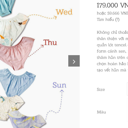
179.000 V
hoặc 59.666 VN
Tìm hiểu (?)
Không chỉ thoải
thân thiện với 
quần lót tencel
form cánh sen, 
thâm hằn trên d
chọn hoàn hảo 
tạo vết hằn mà 
Size
Màu