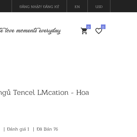
ĐĂNG NHẬP/ ĐĂNG KÝ
EN
USD
e love moments everyday
ngủ Tencel LMcation - Hoa
)
|
Đánh giá
1
|
Đã Bán 76