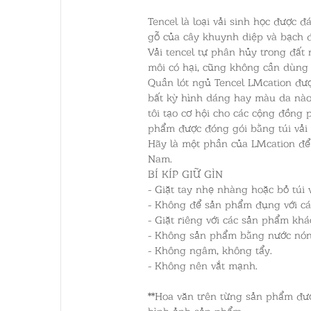
Tencel là loại vải sinh học được đ
gỗ của cây khuynh diệp và bạch 
Vải tencel tự phân hủy trong đất
môi có hại, cũng không cần dùng 
Quần lót ngủ Tencel LMcation đư
bất kỳ hình dáng hay màu da nào
tôi tạo cơ hội cho các cộng đồng
phẩm được đóng gói bằng túi vải 
Hãy là một phần của LMcation để 
Nam.
BÍ KÍP GIỮ GÌN
- Giặt tay nhẹ nhàng hoặc bỏ túi v
- Không để sản phẩm đụng với các
- Giặt riêng với các sản phẩm kh
- Không sản phẩm bằng nước nón
- Không ngâm, không tẩy.
- Không nên vắt mạnh.
**Hoa văn trên từng sản phẩm đượ
hình ảnh sản phẩm.