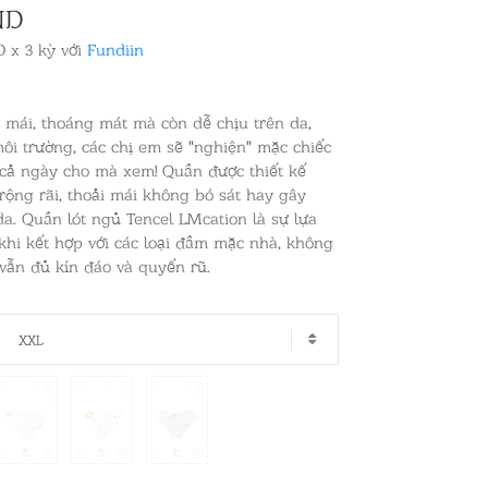
ND
D x 3 kỳ với
Fundiin
 mái, thoáng mát mà còn dễ chịu trên da,
môi trường, các chị em sẽ "nghiện" mặc chiếc
 cả ngày cho mà xem! Quần được thiết kế
rộng rãi, thoải mái không bó sát hay gây
a. Quần lót ngủ Tencel LMcation là sự lựa
khi kết hợp với các loại đầm mặc nhà, không
vẫn đủ kín đáo và quyến rũ.
XXL