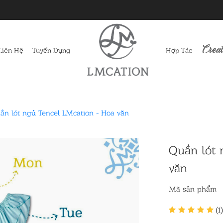
Creat
Liên Hệ
Tuyển Dụng
Hợp Tác
ần lót ngủ Tencel LMcation - Hoa văn
Quần lót 
văn
Mã sản phẩm
(1