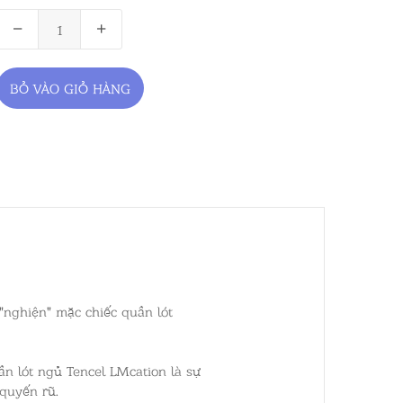
BỎ VÀO GIỎ HÀNG
 "nghiện" mặc chiếc quần lót
ần lót ngủ Tencel LMcation là sự
 quyến rũ.