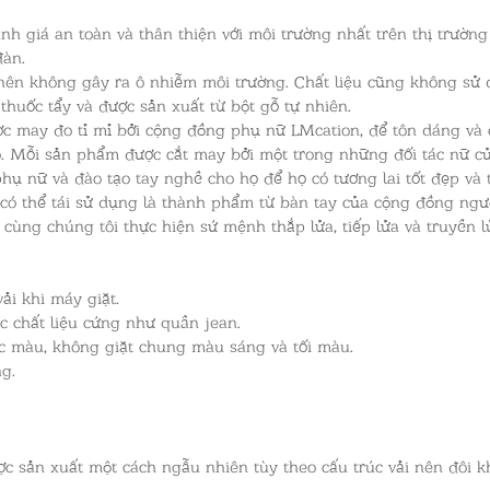
ánh giá an toàn và thân thiện với môi trường nhất trên thị trườn
đàn.
 nên không gây ra ô nhiễm môi trường. Chất liệu cũng không sử
thuốc tẩy và được sản xuất từ bột gỗ tự nhiên.
ợc may đo tỉ mỉ bởi cộng đồng phụ nữ LMcation, để tôn dáng và
. Mỗi sản phẩm được cắt may bởi một trong những đối tác nữ củ
 phụ nữ và đào tạo tay nghề cho họ để họ có tương lai tốt đẹp v
có thể tái sử dụng là thành phẩm từ bàn tay của cộng đồng ngườ
cùng chúng tôi thực hiện sứ mệnh thắp lửa, tiếp lửa và truyền 
ải khi máy giặt.
 chất liệu cứng như quần jean.
ác màu, không giặt chung màu sáng và tối màu.
g.
c sản xuất một cách ngẫu nhiên tùy theo cấu trúc vải nên đôi k