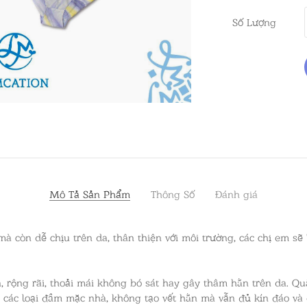
Số Lượng
Mô Tả Sản Phẩm
Thông Số
Đánh giá
à còn dễ chịu trên da, thân thiện với môi trường, các chị em sẽ
, rộng rãi, thoải mái không bó sát hay gây thâm hằn trên da. Qu
i các loại đầm mặc nhà, không tạo vết hằn mà vẫn đủ kín đáo và