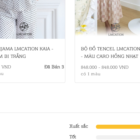
IJAMA LMCATION KAIA -
BỘ ĐỒ TENCEL LMCATION
M BI TRẮNG
- MÀU CARO HỒNG NHẠT
0 VND
Đã Bán 3
848.000 - 848.000 VND
àu
có 1 màu
Xuất sắc
Tốt