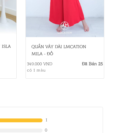
 ISLA
QUẦN VÁY DÀI LMCATION
MILA - ĐỎ
349.000 VND
Đã Bán 25
có 1 màu
1
0