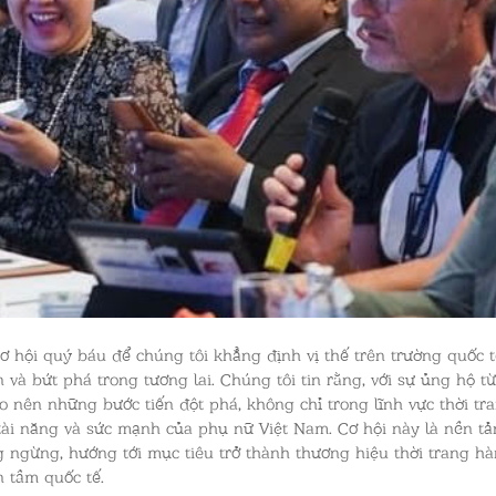
ơ hội quý báu để chúng tôi khẳng định vị thế trên trường quốc 
n và bứt phá trong tương lai. Chúng tôi tin rằng, với sự ủng hộ 
ạo nên những bước tiến đột phá, không chỉ trong lĩnh vực thời t
tài năng và sức mạnh của phụ nữ Việt Nam. Cơ hội này là nền t
g ngừng, hướng tới mục tiêu trở thành thương hiệu thời trang h
 tầm quốc tế.