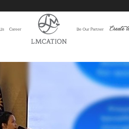
Create l
 Us
Career
Be Our Partner