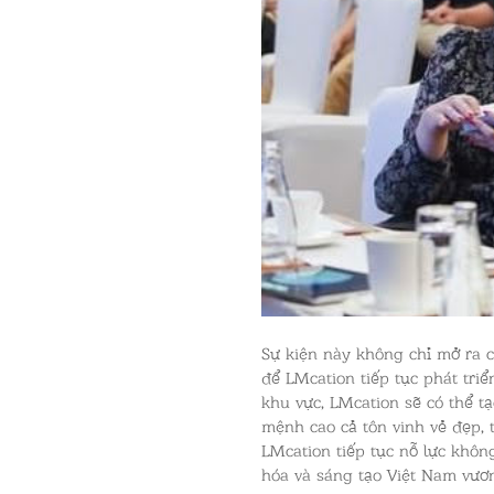
Sự kiện này không chỉ mở ra c
để LMcation tiếp tục phát triể
khu vực, LMcation sẽ có thể t
mệnh cao cả tôn vinh vẻ đẹp, 
LMcation tiếp tục nỗ lực khôn
hóa và sáng tạo Việt Nam vươn