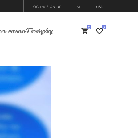
LOG IN/ SIGN UP
VI
USD
ove moments everyday