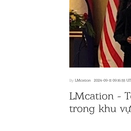
By
LMcation
2024-09-11 09:16:55 U
LMcation - T
trong khu v