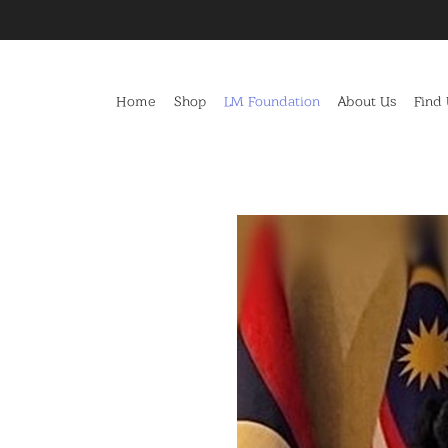
Home
Shop
LM Foundation
About Us
Find