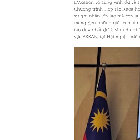
LMcation vô cùng vinh dự và t
Chương trình Hợp tác Khoa họ
sự ghi nhận lớn lao mà còn là
mang đến những giá trị mới mẻ
tạo duy nhất được vinh dự giớ
vực ASEAN, tại Hội nghị Thườn