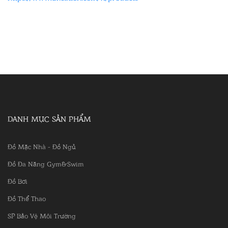
DANH MỤC SẢN PHẨM
Đồ Mặc Nhà - Đồ Ngủ
Đồ Đa Năng Gym&Swim
Đồ Bơi
Đồ Thể Thao
SP Bảo Vệ Môi Trường