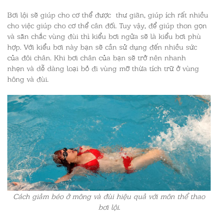
Bơi lội sẽ giúp cho cơ thể được thư giãn, giúp ích rất nhiều
cho việc giúp cho cơ thể cân đối. Tuy vậy, để giúp thon gọn
và săn chắc vùng đùi thì kiểu bơi ngửa sẽ là kiểu bơi phù
hợp. Với kiểu bơi này bạn sẽ cần sử dụng đến nhiều sức
của đôi chân. Khi bơi chân của bạn sẽ trở nên nhanh
nhẹn và dễ dàng loại bỏ đi vùng mỡ thừa tích trữ ở vùng
hông và đùi.
Cách giảm béo ở mông và đùi hiệu quả với môn thể thao
bơi lội.