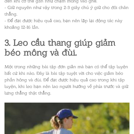
đến khi cơ thể gần như chạm mông vào ghế.
- Giữ nguyên như vậy trong 2-3 giây chú ý giữ cho đôi chân
thẳng.
- Để đạt được hiệu quả cao, bạn nên lặp lại động tác này
khoảng 12-16 lần.
3. Leo cầu thang giúp giảm
béo mông và đùi.
Một trong những bài tập đơn giản mà bạn có thể tập luyện
bất cứ khi nào. Đây là bài tập tuyệt vời cho việc giảm béo
phần hông và đùi. Để đạt được hiệu quả cao trong khi tập
luyện, khi leo bạn nên lao người hướng về phía trước và giữ
lưng thẳng thật thẳng.