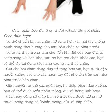
Cách giảm béo ở mông và đùi với bài tập gót chân.
Cách thực hiện:
- Tư thế chuẩn bị: hai chân mở rộng hơn vai, hai tay chống
nạnh đồng thời hướng cho mũi bàn chân ra phía ngoài.
- Từ từ hạ thấp trọng tâm cho đến khi đùi của bạn ở vị trí
song song với sàn nhà, sau đó hai gót chân nhấc cao, bạn
có thể lặp lại động tác nâng cao và hạ thấp chân.
- Giữ cho hai chân dang duy trì rộng hơn vai, bạn từ từ gập
người xuống sao cho các ngón tay đặt nhẹ lên trên sàn nhà
phía trước bàn chân.
- Giữ nguyên tư thế các ngón tay, hạ thấp phần đầu xuống,
bạn có thể di chuyển phần mông, đùi và hông linh hoạt.
- Cách này cũng sẽ giúp bạn sẽ triệt tiêu được lượng mỡ
thừa không đáng có ởphần mông, đùi, và bắp chân.