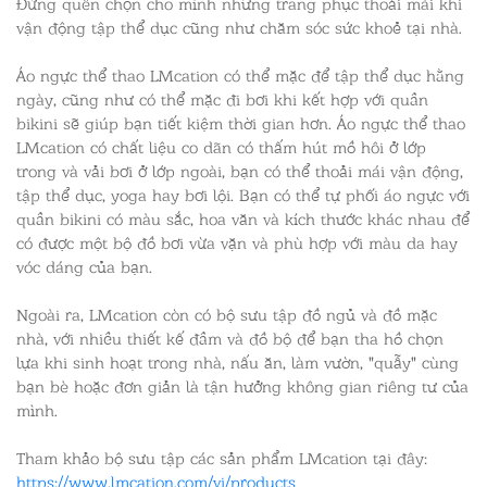
Đừng quên chọn cho mình những trang phục thoải mái khi
vận động tập thể dục cũng như chăm sóc sức khoẻ tại nhà.
Áo ngực thể thao LMcation có thể mặc để tập thể dục hằng
ngày, cũng như có thể mặc đi bơi khi kết hợp với quần
bikini sẽ giúp bạn tiết kiệm thời gian hơn. Áo ngực thể thao
LMcation có chất liệu co dãn có thấm hút mồ hôi ở lớp
trong và vải bơi ở lớp ngoài, bạn có thể thoải mái vận động,
tập thể dục, yoga hay bơi lội. Bạn có thể tự phối áo ngực với
quần bikini có màu sắc, hoa văn và kích thước khác nhau để
có được một bộ đồ bơi vừa vặn và phù hợp với màu da hay
vóc dáng của bạn.
Ngoài ra, LMcation còn có bộ sưu tập đồ ngủ và đồ mặc
nhà, với nhiều thiết kế đầm và đồ bộ để bạn tha hồ chọn
lựa khi sinh hoạt trong nhà, nấu ăn, làm vườn, "quẫy" cùng
bạn bè hoặc đơn giản là tận hưởng không gian riêng tư của
mình.
Tham khảo bộ sưu tập các sản phẩm LMcation tại đây:
https://www.lmcation.com/vi/products