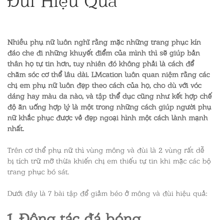
Nhiều phụ nữ luôn nghĩ rằng mặc những trang phục kín
đáo che đi những khuyết điểm của mình thì sẽ giúp bản
thân họ tự tin hơn, tuy nhiên đó không phải là cách để
chăm sóc cơ thể lâu dài. LMcation luôn quan niệm rằng các
chị em phụ nữ luôn đẹp theo cách của họ, cho dù với vóc
dáng hay màu da nào, và tập thể dục cũng như kết hợp chế
độ ăn uống hợp lý là một trong những cách giúp người phụ
nữ khắc phục được vẻ đẹp ngoại hình một cách lành mạnh
nhất.
Trên cơ thể phụ nữ thì vùng mông và đùi là 2 vùng rất dễ
bị tích trữ mỡ thừa khiến chị em thiếu tự tin khi mặc các bộ
trang phục bó sát.
Dưới đây là 7 bài tập để giảm béo ở mông và đùi hiệu quả:
1. Động tác đá bóng