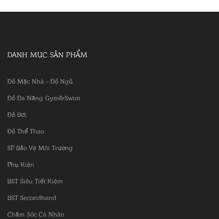
DANH MỤC SẢN PHẨM
Đồ Mặc Nhà - Đồ Ngủ
Đồ Đa Năng Gym&Swim
Đồ Bơi
Đồ Thể Thao
SP Bảo Vệ Môi Trường
Phụ Kiện
BST Siêu Tiết Kiệm
BST Secondhand
Chăm Sóc Cá Nhân