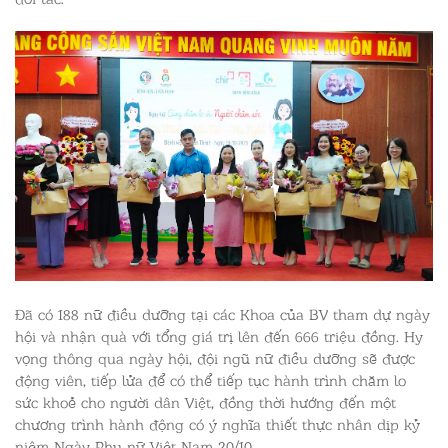
Đã có 188 nữ điều dưỡng tại các Khoa của BV tham dự ngày
hội và nhận quà với tổng
giá trị lên đến 666 triệu đồng. Hy
vọng thông qua ngày hội, đội ngũ nữ điều dưỡng sẽ được
động viên, tiếp lửa để có thể tiếp tục hành trình chăm lo
sức khoẻ cho người dân Việt, đồng thời hướng đến một
chương trình hành động có ý nghĩa thiết thực nhân dịp kỷ
niệm Ngày Phụ nữ Việt Nam 20/10.