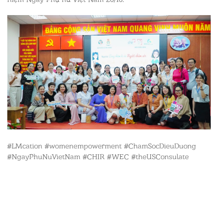
#LMcation #womenempowerment #ChamSocDieuDuong
#NgayPhuNuVietNam #CHIR #WEC #theUSConsulate